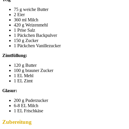
75
g
weiche Butter
2
Eier
360
ml
Milch
420
g
Weizenmehl
1
Prise Salz
1
Päckchen
Backpulver
150
g
Zucker
1
Päckchen
Vanillezucker
Zimtfüllung:
120
g
Butter
100
g
brauner Zucker
1
EL
Mehl
1
EL
Zimt
Glasur:
200
g
Puderzucker
6-8
EL
Milch
1
EL
Frischkäse
Zubereitung