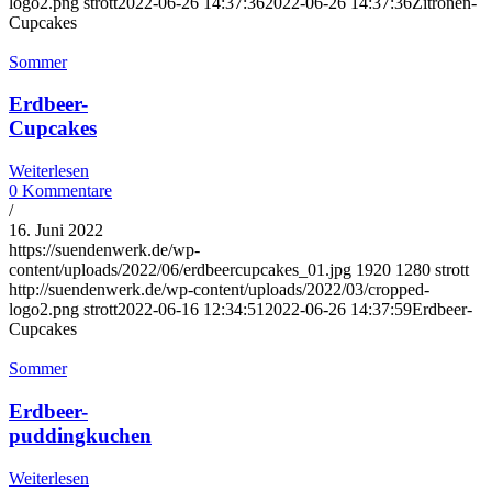
logo2.png
strott
2022-06-26 14:37:36
2022-06-26 14:37:36
Zitronen-
Cupcakes
Sommer
Erdbeer-
Cupcakes
Weiterlesen
0 Kommentare
/
16. Juni 2022
https://suendenwerk.de/wp-
content/uploads/2022/06/erdbeercupcakes_01.jpg
1920
1280
strott
http://suendenwerk.de/wp-content/uploads/2022/03/cropped-
logo2.png
strott
2022-06-16 12:34:51
2022-06-26 14:37:59
Erdbeer-
Cupcakes
Sommer
Erdbeer-
puddingkuchen
Weiterlesen