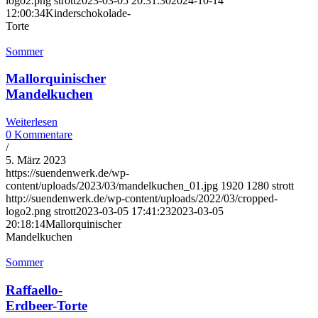
logo2.png
strott
2023-03-05 20:31:30
2024-10-14
12:00:34
Kinderschokolade-
Torte
Sommer
Mallorquinischer
Mandelkuchen
Weiterlesen
0 Kommentare
/
5. März 2023
https://suendenwerk.de/wp-
content/uploads/2023/03/mandelkuchen_01.jpg
1920
1280
strott
http://suendenwerk.de/wp-content/uploads/2022/03/cropped-
logo2.png
strott
2023-03-05 17:41:23
2023-03-05
20:18:14
Mallorquinischer
Mandelkuchen
Sommer
Raffaello-
Erdbeer-Torte