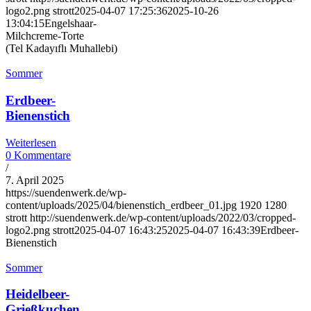
logo2.png
strott
2025-04-07 17:25:36
2025-10-26
13:04:15
Engelshaar-
Milchcreme-Torte
(Tel Kadayıflı Muhallebi)
Sommer
Erdbeer-
Bienenstich
Weiterlesen
0 Kommentare
/
7. April 2025
https://suendenwerk.de/wp-
content/uploads/2025/04/bienenstich_erdbeer_01.jpg
1920
1280
strott
http://suendenwerk.de/wp-content/uploads/2022/03/cropped-
logo2.png
strott
2025-04-07 16:43:25
2025-04-07 16:43:39
Erdbeer-
Bienenstich
Sommer
Heidelbeer-
Grießkuchen