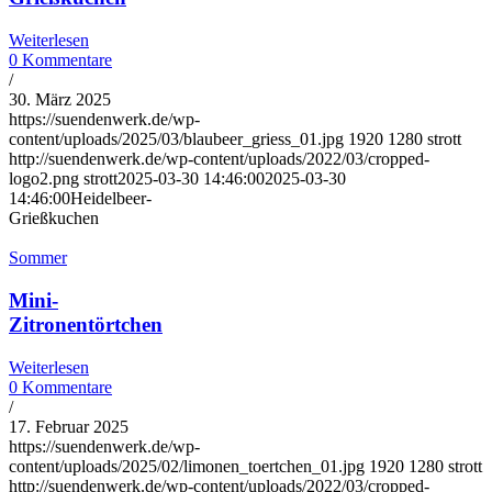
Weiterlesen
0 Kommentare
/
30. März 2025
https://suendenwerk.de/wp-
content/uploads/2025/03/blaubeer_griess_01.jpg
1920
1280
strott
http://suendenwerk.de/wp-content/uploads/2022/03/cropped-
logo2.png
strott
2025-03-30 14:46:00
2025-03-30
14:46:00
Heidelbeer-
Grießkuchen
Sommer
Mini-
Zitronentörtchen
Weiterlesen
0 Kommentare
/
17. Februar 2025
https://suendenwerk.de/wp-
content/uploads/2025/02/limonen_toertchen_01.jpg
1920
1280
strott
http://suendenwerk.de/wp-content/uploads/2022/03/cropped-