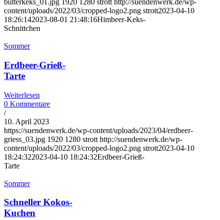
butterkeks_01.jpg
1920
1280
strott
http://suendenwerk.de/wp-
content/uploads/2022/03/cropped-logo2.png
strott
2023-04-10
18:26:14
2023-08-01 21:48:16
Himbeer-Keks-
Schnittchen
Sommer
Erdbeer-Grieß-
Tarte
Weiterlesen
0 Kommentare
/
10. April 2023
https://suendenwerk.de/wp-content/uploads/2023/04/erdbeer-
griess_03.jpg
1920
1280
strott
http://suendenwerk.de/wp-
content/uploads/2022/03/cropped-logo2.png
strott
2023-04-10
18:24:32
2023-04-10 18:24:32
Erdbeer-Grieß-
Tarte
Sommer
Schneller Kokos-
Kuchen