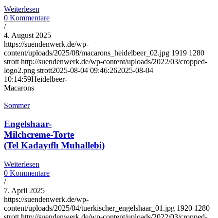
Weiterlesen
0 Kommentare
/
4. August 2025
https://suendenwerk.de/wp-
content/uploads/2025/08/macarons_heidelbeer_02.jpg
1919
1280
strott
http://suendenwerk.de/wp-content/uploads/2022/03/cropped-
logo2.png
strott
2025-08-04 09:46:26
2025-08-04
10:14:59
Heidelbeer-
Macarons
Sommer
Engelshaar-
Milchcreme-Torte
(Tel Kadayıflı Muhallebi)
Weiterlesen
0 Kommentare
/
7. April 2025
https://suendenwerk.de/wp-
content/uploads/2025/04/tuerkischer_engelshaar_01.jpg
1920
1280
strott
http://suendenwerk.de/wp-content/uploads/2022/03/cropped-