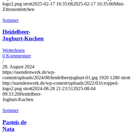
logo2.png
strott
2025-02-17 16:35:06
2025-02-17 16:35:06
Mini-
Zitronentörtchen
Sommer
Heidelbeer-
Joghurt-Kuchen
Weiterlesen
0 Kommentare
/
28. August 2024
https://suendenwerk.de/wp-
content/uploads/2024/08/heidelbeerjoghurt-01.jpg
1920
1280
strott
http://suendenwerk.de/wp-content/uploads/2022/03/cropped-
logo2.png
strott
2024-08-28 21:23:51
2025-08-04
09:33:20
Heidelbeer-
Joghurt-Kuchen
Sommer
Pasteis de
Nata