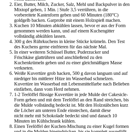
Eier, Butter, Milch, Zucker, Salz, Mehl und Backpulver in den
Mixtopf geben, 1 Min. | Stufe 3,5 verrühren, in die
vorbereitete Kastenform geben und 60 Minuten (180°C)
goldgelb backen. Garprobe mit einem Holzspieß machen.
Kuchen 10 Minuten abkühlen lassen, bevor er aus der Form
genommen werden kann, und auf einem Kuchengitter
vollständig abkühlen lassen.
300 g des Rührkuchens in kleine Stücke krümeln. Den Test
des Kuchens gerne einfrieren für das nächste Mal.
In einer weiteren Schüssel Butter, Puderzucker und
Frischkäse glattrühren und anschließend zu den
Kuchenkrümeln geben und zu einer gleichmäßigen Masse
verkneten.
Weiße Kuvertüre grob hacken, 500 g davon langsam und auf
niedriger bis mittlerer Hitze im Wasserbad schmelzen.
Kuvertüre im Wasserbad mit Lebensmittelfarbe nach Belieben
einfärben, dann vom Herd nehmen.
1-2 Teelöffel flüssige Kuvertüre in jede Mulde der Cakesicle-
Form geben und mit dem Teelöffel an den Rand streichen, bis
die Mulde vollständig bedeckt ist. Mit den Holzstäbchen kurz
die Löcher am unteren Ende einstechen, damit diese
nicht mehr mit Schokolade bedeckt sind und danach 10
Minuten im Kühlschrank kühlen.
Einen Teelöffel der Kuchen-Mischung zu einer Kugel formen
und in die Mulden hineindrücken, bis sie komplett ausgefüllt