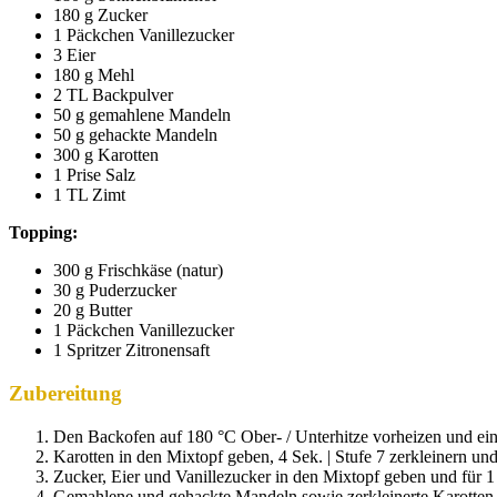
180 g Zucker
1 Päckchen Vanillezucker
3 Eier
180 g Mehl
2 TL Backpulver
50 g gemahlene Mandeln
50 g gehackte Mandeln
300 g Karotten
1 Prise Salz
1 TL Zimt
Topping:
300 g Frischkäse (natur)
30 g Puderzucker
20 g Butter
1 Päckchen Vanillezucker
1 Spritzer Zitronensaft
Zubereitung
Den Backofen auf 180 °C Ober- / Unterhitze vorheizen und ein
Karotten in den Mixtopf geben, 4 Sek. | Stufe 7 zerkleinern un
Zucker, Eier und Vanillezucker in den Mixtopf geben und für 1 
Gemahlene und gehackte Mandeln sowie zerkleinerte Karotten i