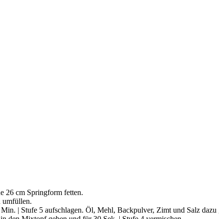
e 26 cm Springform fetten.
d umfüllen.
Min. | Stufe 5 aufschlagen. Öl, Mehl, Backpulver, Zimt und Salz dazu 
n den Mixtopf geben und für 30 Sek. | Stufe 4 vermischen.