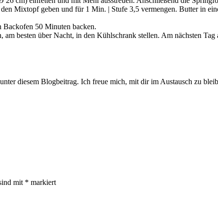
 26 cm) einfetten und mit Mehl ausstreuen. Anschließend die Springfo
n den Mixtopf geben und für 1 Min. | Stufe 3,5 vermengen. Butter in 
ten Backofen 50 Minuten backen.
, am besten über Nacht, in den Kühlschrank stellen. Am nächsten Tag 
unter diesem Blogbeitrag. Ich freue mich, mit dir im Austausch zu blei
sind mit
*
markiert