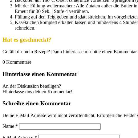
Backofen auf 180°C Ober-/Unterhitze vorheizen. Springform (Ø
Mit der Füllung weitermachen: Alle Zutaten außer die Butter i
Erneut für 30 Sek. | Stufe 4 verrühren.
Füllung auf den Teig geben und glatt streichen. Im vorgeheiz
Käsekuchen komplett erkalten lassen und mindestens 4 Stunden
schneiden.
Hat es geschmeckt?
Gefällt dir mein Rezept? Dann hinterlasse mir bitte einen Kommentar 
0
Kommentare
Hinterlasse einen Kommentar
An der Diskussion beteiligen?
Hinterlasse uns deinen Kommentar!
Schreibe einen Kommentar
Deine E-Mail-Adresse wird nicht veröffentlicht.
Erforderliche Felder 
Name
*
E-Mail-Adresse
*