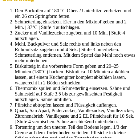
Den Backofen auf 180 °C Ober- / Unterhitze vorheizen und
ein 26 cm Springform fetten.
Schmetterling einsetzen. Eier in den Mixtopf geben und 2
Min. | 37°C | Stufe 4 aufschlagen.
Zucker und Vanillezucker zugeben und 10 Min. | Stufe 4
aufschlagen.
Mehl, Backpulver und Salz rechts und links neben den
Rühraufsatz zugeben und 4 Sek. | Stufe 3 unterheben.
Schmetterling entfernen. Mit dem Spatel das Mehl noch etwas
mehr unterheben.
Biskuitteig in die vorbereitete Form geben und 20–25
Minuten (180°C) backen. Biskuit ca. 10 Minuten abkühlen
lassen, auf einem Kuchengitter komplett abkühlen lassen,
waagerecht in 2 Böden schneiden.
Thermomix spülen und Schmetterling einsetzen. Sahne und
Sahnesteif auf Stufe 3,5 bis zur gewünschten Festigkeit
aufschlagen. Sahne umfüllen.
Pfirsiche abtropfen lassen und Flüssigkeit auffangen.
Quark, San Apart, Puderzucker, Vanillezucker, Vanillezucker,
Zitronenabrieb, Vanillepaste und 2 EL Pfirsichsaft für 10 Sek.
| Stufe 4 vermischen. Sahne anschießend unterheben.
Tortenring um den unteren Teil des Bodens legen. 1/3 der
Creme auf dem Tortenboden verteilen. Pfirsiche in kleine