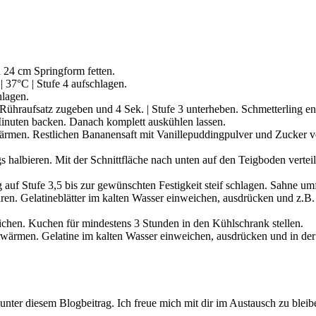
 24 cm Springform fetten.
| 37°C | Stufe 4 aufschlagen.
hlagen.
Rühraufsatz zugeben und 4 Sek. | Stufe 3 unterheben. Schmetterling e
Minuten backen. Danach komplett auskühlen lassen.
ärmen. Restlichen Bananensaft mit Vanillepuddingpulver und Zucker v
 halbieren. Mit der Schnittfläche nach unten auf den Teigboden verte
uf Stufe 3,5 bis zur gewünschten Festigkeit steif schlagen. Sahne umf
ren. Gelatineblätter im kalten Wasser einweichen, ausdrücken und z.B.
eichen. Kuchen für mindestens 3 Stunden in den Kühlschrank stellen.
 erwärmen. Gelatine im kalten Wasser einweichen, ausdrücken und in 
unter diesem Blogbeitrag. Ich freue mich mit dir im Austausch zu bleib