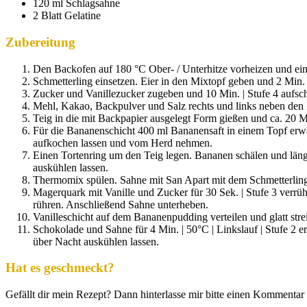
120 ml Schlagsahne
2 Blatt Gelatine
Zubereitung
Den Backofen auf 180 °C Ober- / Unterhitze vorheizen und ein
Schmetterling einsetzen. Eier in den Mixtopf geben und 2 Min. 
Zucker und Vanillezucker zugeben und 10 Min. | Stufe 4 aufsc
Mehl, Kakao, Backpulver und Salz rechts und links neben den 
Teig in die mit Backpapier ausgelegt Form gießen und ca. 20 
Für die Bananenschicht 400 ml Bananensaft in einem Topf erw
aufkochen lassen und vom Herd nehmen.
Einen Tortenring um den Teig legen. Bananen schälen und längs
auskühlen lassen.
Thermomix spülen. Sahne mit San Apart mit dem Schmetterling a
Magerquark mit Vanille und Zucker für 30 Sek. | Stufe 3 verrüh
rühren. Anschließend Sahne unterheben.
Vanilleschicht auf dem Bananenpudding verteilen und glatt str
Schokolade und Sahne für 4 Min. | 50°C | Linkslauf | Stufe 2
über Nacht auskühlen lassen.
Hat es geschmeckt?
Gefällt dir mein Rezept? Dann hinterlasse mir bitte einen Kommentar 