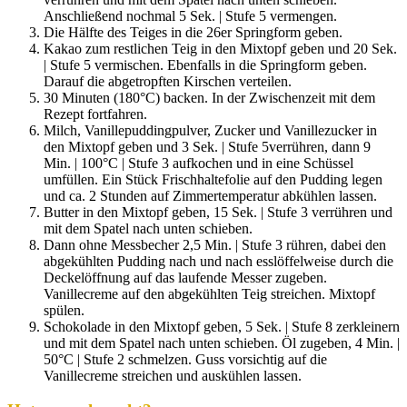
Anschließend nochmal 5 Sek. | Stufe 5 vermengen.
Die Hälfte des Teiges in die 26er Springform geben.
Kakao zum restlichen Teig in den Mixtopf geben und 20 Sek.
| Stufe 5 vermischen. Ebenfalls in die Springform geben.
Darauf die abgetropften Kirschen verteilen.
30 Minuten (180°C) backen. In der Zwischenzeit mit dem
Rezept fortfahren.
Milch, Vanillepuddingpulver, Zucker und Vanillezucker in
den Mixtopf geben und 3 Sek. | Stufe 5verrühren, dann 9
Min. | 100°C | Stufe 3 aufkochen und in eine Schüssel
umfüllen. Ein Stück Frischhaltefolie auf den Pudding legen
und ca. 2 Stunden auf Zimmertemperatur abkühlen lassen.
Butter in den Mixtopf geben, 15 Sek. | Stufe 3 verrühren und
mit dem Spatel nach unten schieben.
Dann ohne Messbecher 2,5 Min. | Stufe 3 rühren, dabei den
abgekühlten Pudding nach und nach esslöffelweise durch die
Deckelöffnung auf das laufende Messer zugeben.
Vanillecreme auf den abgekühlten Teig streichen. Mixtopf
spülen.
Schokolade in den Mixtopf geben, 5 Sek. | Stufe 8 zerkleinern
und mit dem Spatel nach unten schieben. Öl zugeben, 4 Min. |
50°C | Stufe 2 schmelzen. Guss vorsichtig auf die
Vanillecreme streichen und auskühlen lassen.