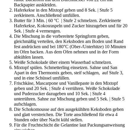
Backpapier auskleiden.
Haferkekse in den Mixtopf geben und 8 Sek. | Stufe 5
zerkleinern. Anschließend umfüllen.
Butter für 3 Min. | 60 °C | Stufe 2 schmelzen. Zerkleinerte
Haferkekse, Kokosraspeln und Zucker hinzugeben und für 20
Sek. | Stufe 4 vermengen.
Die Mischung in die vorbereitete Springform geben,
gleichmäßig verteilen, den Keksboden am Boden und Rand
fest andrücken und bei 180°C (Ober-/Unterhitze) 10 Minuten
im Ofen backen. Aus dem Ofen nehmen und in der Form
abkühlen lassen.
Weiße Schokolade über einem Wasserbad schmelzen.
Mixtopf spülen. Schmetterling einsetzen. Sahne und San
Apart in den Thermomix geben, steif schlagen, auf Stufe 3,
und in eine Schüssel umfüllen.
Frischkäse, Mascarpone und Vanillepaste in den Mixtopf
geben und 20 Sek. | Stufe 4 verrühren. Weiße Schokolade
und Puderzucker dazugeben und 10 Sek. | Stufe 4
unterrühren. Sahne zur Mischung geben und 5 Sek. | Stufe 5
aufschlagen.
Die Schokomousse auf den ausgekühlten Keksboden geben
und glatt verstreichen. Die Torte anschließend für etwa 4
Stunden oder über Nacht kühl stellen.
Für die Fruchtschicht die Gelantine laut Packungsanweisung