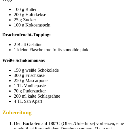
100 g Butter
200 g Haferkekse
25 g Zucker
100 g Kokosraspeln
Drachenfrucht-Topping:
2 Blatt Gelatine
1 kleine Flasche true fruits smoothie pink
Weiße Schokomousse
:
150 g weiße Schokolade
300 g Frischkäse
250 g Mascarpone
1 TL Vanillepaste
70 g Puderzucker
200 ml kalte Schlagsahne
4 TL San Apart
Zubereitung
Den Backofen auf 180°C (Ober-/Unterhitze) vorheizen, eine
runde Backform mit dem Durchmesser von 22 cm mit