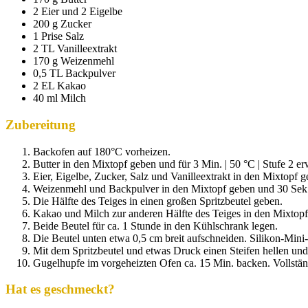
2 Eier und 2 Eigelbe
200 g Zucker
1 Prise Salz
2 TL Vanilleextrakt
170 g Weizenmehl
0,5 TL Backpulver
2 EL Kakao
40 ml Milch
Zubereitung
Backofen auf 180°C vorheizen.
Butter in den Mixtopf geben und für 3 Min. | 50 °C | Stufe 2 
Eier, Eigelbe, Zucker, Salz und Vanilleextrakt in den Mixtopf g
Weizenmehl und Backpulver in den Mixtopf geben und 30 Sek. 
Die Hälfte des Teiges in einen großen Spritzbeutel geben.
Kakao und Milch zur anderen Hälfte des Teiges in den Mixtopf 
Beide Beutel für ca. 1 Stunde in den Kühlschrank legen.
Die Beutel unten etwa 0,5 cm breit aufschneiden. Silikon-Min
Mit dem Spritzbeutel und etwas Druck einen Steifen hellen und 
Gugelhupfe im vorgeheizten Ofen ca. 15 Min. backen. Vollstän
Hat es geschmeckt?