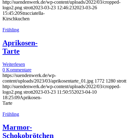
http://suendenwerk.de/wp-content/uploads/2022/03/cropped-
logo2.png
strott
2023-03-23 12:46:23
2023-03-26
15:45:20
Stracciatella-
Kirschkuchen
Frühling
Aprikosen-
Tarte
Weiterlesen
0 Kommentare
https://suendenwerk.de/wp-
content/uploads/2023/03/aprikosentarte_01.jpg
1772
1280
strott
http://suendenwerk.de/wp-content/uploads/2022/03/cropped-
logo2.png
strott
2023-03-23 11:50:55
2023-04-10
18:25:09
Aprikosen-
Tarte
Frühling
Marmor-
Schokobrötchen