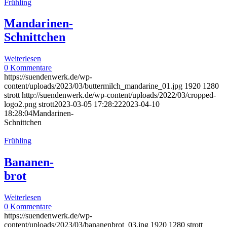
Frühling
Mandarinen-
Schnittchen
Weiterlesen
0 Kommentare
https://suendenwerk.de/wp-
content/uploads/2023/03/buttermilch_mandarine_01.jpg
1920
1280
strott
http://suendenwerk.de/wp-content/uploads/2022/03/cropped-
logo2.png
strott
2023-03-05 17:28:22
2023-04-10
18:28:04
Mandarinen-
Schnittchen
Frühling
Bananen-
brot
Weiterlesen
0 Kommentare
https://suendenwerk.de/wp-
content/uploads/2023/03/bananenbrot_03.jpg
1920
1280
strott