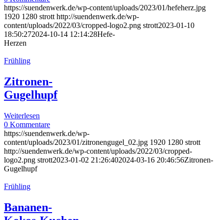
https://suendenwerk.de/wp-content/uploads/2023/01/hefeherz.jpg
1920
1280
strott
http://suendenwerk.de/wp-
content/uploads/2022/03/cropped-logo2.png
strott
2023-01-10
18:50:27
2024-10-14 12:14:28
Hefe-
Herzen
Frühling
Zitronen-
Gugelhupf
Weiterlesen
0 Kommentare
https://suendenwerk.de/wp-
content/uploads/2023/01/zitronengugel_02.jpg
1920
1280
strott
http://suendenwerk.de/wp-content/uploads/2022/03/cropped-
logo2.png
strott
2023-01-02 21:26:40
2024-03-16 20:46:56
Zitronen-
Gugelhupf
Frühling
Bananen-