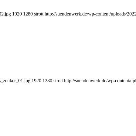
02.jpg
1920
1280
strott
http://suendenwerk.de/wp-content/uploads/202
s_zenker_01.jpg
1920
1280
strott
http://suendenwerk.de/wp-content/u